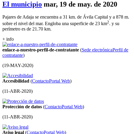
El municipio
mar, 19 de may. de 2020
Pajares de Adaja se encuentra a 31 km. de Ávila Capital y a 878 m.
2
sobre el nivel del mar. Engloba una superficie de 23 km
. y su
perímetro es de 21.70 km.
+ info
enlace-a-nuestro-perfil-de-contratante
(
Sede electrónica
Perfil de
contratante
)
(
19-MAY-2020
)
Accesibilidad
(
Contacto
Portal Web
)
(
11-ABR-2020
)
Protección de datos
(
Contacto
Portal Web
)
(
11-ABR-2020
)
Aviso legal
(
Contacto
Portal Web
)